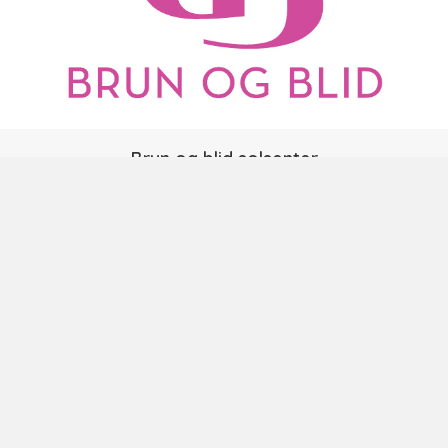
Brun og blid solsenter
Vakt telefon:
456 08 517
Se mer