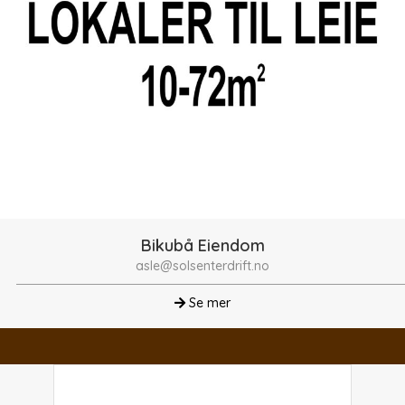
Bikubå Eiendom
asle@solsenterdrift.no
Se mer