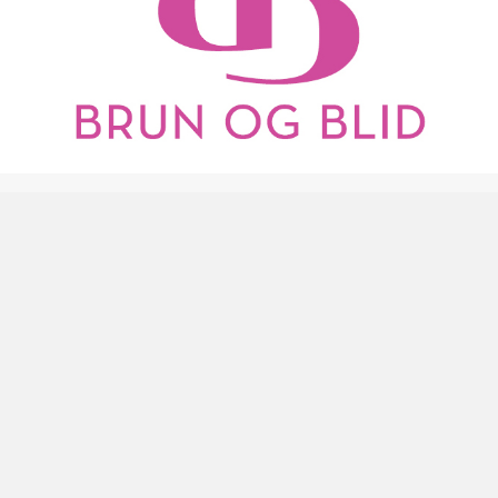
Brun og blid solsenter
Vakt telefon:
456 08 517
Se mer