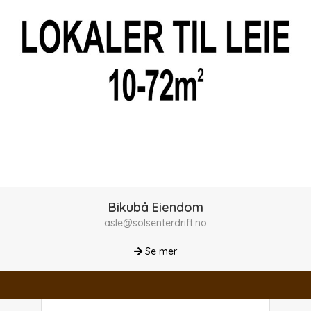
Bikubå Eiendom
asle@solsenterdrift.no
Se mer