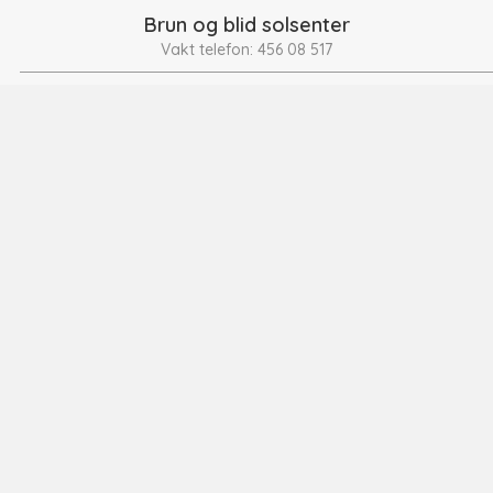
Brun og blid solsenter
Vakt telefon:
456 08 517
Se mer
Dansehagen åpen barnehage
T:
93 25 81 28
Se mer